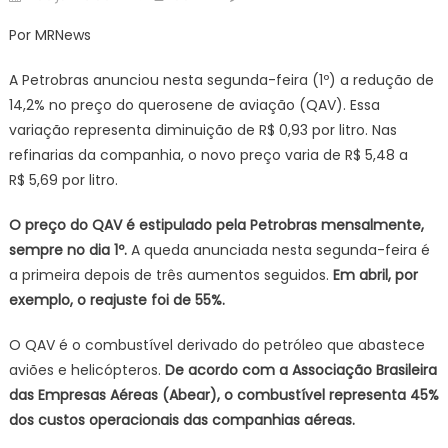
on
Petr
Por MRNews
redu
pre
A Petrobras anunciou nesta segunda-feira (1º) a redução de
do
14,2% no preço do querosene de aviação (QAV). Essa
que
variação representa diminuição de R$ 0,93 por litro. Nas
de
refinarias da companhia, o novo preço varia de R$ 5,48 a
avia
em
R$ 5,69 por litro.
14,2
O preço do QAV é estipulado pela Petrobras mensalmente,
sempre no dia 1º.
A queda anunciada nesta segunda-feira é
a primeira depois de três aumentos seguidos.
Em abril, por
exemplo, o reajuste foi de 55%.
O QAV é o combustível derivado do petróleo que abastece
aviões e helicópteros.
De acordo com a Associação Brasileira
das Empresas Aéreas (Abear), o combustível representa 45%
dos custos operacionais das companhias aéreas.