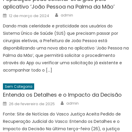
aplicativo ‘João Pessoa na Palma da Mão’
Author
Posted
admin
12 de março de 2024
on
Dando mais celeridade e praticidade aos usuários do
Sistema Único de Saúde (SUS) que precisam passar por
cirurgias eletivas, a Prefeitura de João Pessoa está
disponibilizando uma nova aba no aplicativo ‘João Pessoa na
Palma da Mão’, que permitirá solicitar o procedimento
através do App ou verificar uma solicitação já existente e
acompanhar todo o […]
Sem Categoria
Entenda os Detalhes e o Impacto da Decisão
Author
Posted
admin
26 de fevereiro de 2025
on
Fonte: Site de Notícias do Vasco Justiça Aceita Pedido de
Recuperação Judicial do Vasco: Entenda os Detalhes e o
Impacto da Decisão Na última terça-feira (26), a justiça