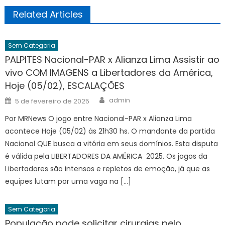
Related Articles
Sem Categoria
PALPITES Nacional-PAR x Alianza Lima Assistir ao
vivo COM IMAGENS a Libertadores da América,
Hoje (05/02), ESCALAÇÕES
Author
Posted
admin
5 de fevereiro de 2025
on
Por MRNews O jogo entre Nacional-PAR x Alianza Lima
acontece Hoje (05/02) às 21h30 hs. O mandante da partida
Nacional QUE busca a vitória em seus domínios. Esta disputa
é válida pela LIBERTADORES DA AMÉRICA 2025. Os jogos da
Libertadores são intensos e repletos de emoção, já que as
equipes lutam por uma vaga na […]
Sem Categoria
População pode solicitar cirurgias pelo