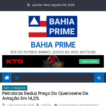
Skip
quinta-feira, agosto 06, 2026
to
content
BAHIA PRIME
SITE DO FUTEBOL BAIANO, JOGOS AO VIVO, NOTÍCIAS
Sem Categoria
Petrobras Reduz Preço Do Querosene De
Aviação Em 14,2%
Posted
Author
em
1 de junho de 2026
admin
Comentários desativados