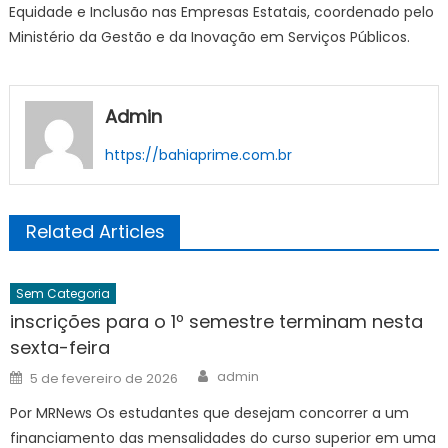
Equidade e Inclusão nas Empresas Estatais, coordenado pelo
Ministério da Gestão e da Inovação em Serviços Públicos.
Admin
https://bahiaprime.com.br
Related Articles
Sem Categoria
inscrições para o 1º semestre terminam nesta
sexta-feira
Author
Posted
admin
5 de fevereiro de 2026
on
Por MRNews Os estudantes que desejam concorrer a um
financiamento das mensalidades do curso superior em uma