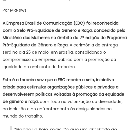
on
EB
Por MRNews
con
Sel
A Empresa Brasil de Comunicação (EBC) foi reconhecida
Pró
com o Selo Pró-Equidade de Gênero e Raça, concedido pelo
Eq
Ministério das Mulheres no âmbito da 7ª edição do Programa
de
Pró-Equidade de Gênero e Raça.
A cerimônia de entrega
Gê
e
será no dia 25 de maio, em Brasília, consolidando o
Ra
compromisso da empresa pública com a promoção da
pe
igualdade no ambiente de trabalho.
ter
ve
Esta é a terceira vez que a EBC recebe o selo, iniciativa
criada para estimular organizações públicas e privadas a
desenvolverem políticas voltadas à promoção da equidade
de gênero e raça,
com foco na valorização da diversidade,
na inclusão e no enfrentamento às desigualdades no
mundo do trabalho.
“Ganhar o Selo, mais do que um atestado de