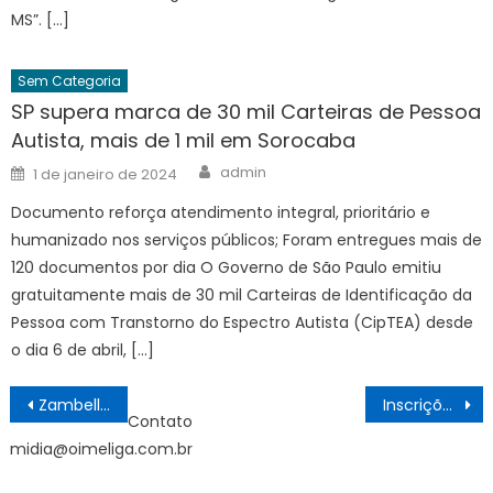
MS”. […]
Sem Categoria
SP supera marca de 30 mil Carteiras de Pessoa
Autista, mais de 1 mil em Sorocaba
Author
Posted
admin
1 de janeiro de 2024
on
Documento reforça atendimento integral, prioritário e
humanizado nos serviços públicos; Foram entregues mais de
120 documentos por dia O Governo de São Paulo emitiu
gratuitamente mais de 30 mil Carteiras de Identificação da
Pessoa com Transtorno do Espectro Autista (CipTEA) desde
o dia 6 de abril, […]
Navegação
Zambelli é libertada na Itália após tribunal negar extradição
Inscrições para o 17º Festival de Música Rádio Nacional começam sexta
Contato
de
midia@oimeliga.com.br
Post