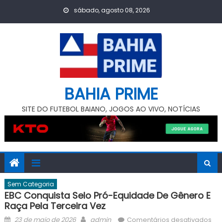
Skip
sábado, agosto 08, 2026
to
content
BAHIA PRIME
SITE DO FUTEBOL BAIANO, JOGOS AO VIVO, NOTÍCIAS
Sem Categoria
EBC Conquista Selo Pró-Equidade De Gênero E
Raça Pela Terceira Vez
Posted
Author
em
23 de maio de 2026
admin
Comentários desativados