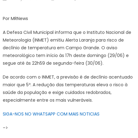
on
em
Defesa
Por MRNews
Civil
alerta
A Defesa Civil Municipal informa que o Instituto Nacional de
para
Meteorologia (INMET) emitiu Alerta Laranja para risco de
risco
declínio de temperatura em Campo Grande. O aviso
de
declínio
meteorológico tem início às 17h deste domingo (29/06) e
de
segue até às 22h59 de segunda-feira (30/06).
temperatura
na
De acordo com o INMET, a previsão é de declínio acentuado
Capital
maior que 5º. A redução das temperaturas eleva o risco à
–
saúde da população e exige cuidados redobrados,
CGNotícias
especialmente entre os mais vulneráveis.
SIGA-NOS NO WHATSAPP COM MAIS NOTICIAS
–>