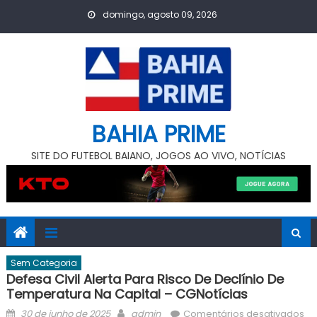
Skip
domingo, agosto 09, 2026
to
content
BAHIA PRIME
SITE DO FUTEBOL BAIANO, JOGOS AO VIVO, NOTÍCIAS
Sem Categoria
Defesa Civil Alerta Para Risco De Declínio De
Temperatura Na Capital – CGNotícias
Posted
Author
30 de junho de 2025
admin
Comentários desativados