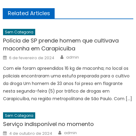
Related Articles
Sem Categoria
Polícia de SP prende homem que cultivava
maconha em Carapicuíba
Author
Posted
admin
6 de fevereiro de 2024
on
Com ele foram apreendidos 16 kg de maconha; no local os
policiais encontraram uma estufa preparada para o cultivo
da droga Um homem de 33 anos foi preso em flagrante
nesta segunda-feira (5) por tráfico de drogas em
Carapicuíba, na região metropolitana de São Paulo. Com […]
Sem Categoria
Serviço indisponível no momento
Author
Posted
admin
4 de outubro de 2024
on