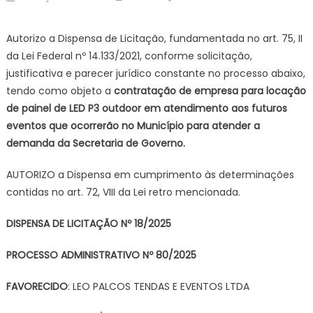
on
AU
DA
Autorizo a Dispensa de Licitação, fundamentada no art. 75, II
DI
da Lei Federal nº 14.133/2021, conforme solicitação,
N.
justificativa e parecer jurídico constante no processo abaixo,
–
tendo como objeto a
contratação de empresa para locação
Pre
de painel de LED P3 outdoor em atendimento aos futuros
Mu
de
eventos que ocorrerão no Município para atender a
Bo
demanda da Secretaria de Governo.
AUTORIZO a Dispensa em cumprimento às determinações
contidas no art. 72, VIII da Lei retro mencionada.
DISPENSA DE LICITAÇÃO Nº 18/2025
PROCESSO ADMINISTRATIVO Nº 80/2025
FAVORECIDO
: LEO PALCOS TENDAS E EVENTOS LTDA