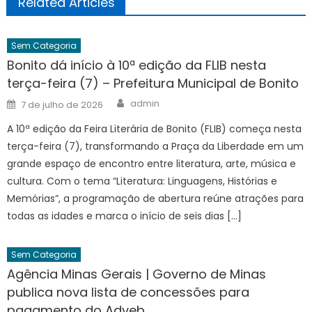
Related Articles
Sem Categoria
Bonito dá início à 10ª edição da FLIB nesta
terça-feira (7) – Prefeitura Municipal de Bonito
Author
Posted
admin
7 de julho de 2026
on
A 10ª edição da Feira Literária de Bonito (FLIB) começa nesta
terça-feira (7), transformando a Praça da Liberdade em um
grande espaço de encontro entre literatura, arte, música e
cultura. Com o tema “Literatura: Linguagens, Histórias e
Memórias”, a programação de abertura reúne atrações para
todas as idades e marca o início de seis dias […]
Sem Categoria
Agência Minas Gerais | Governo de Minas
publica nova lista de concessões para
pagamento do Adveb