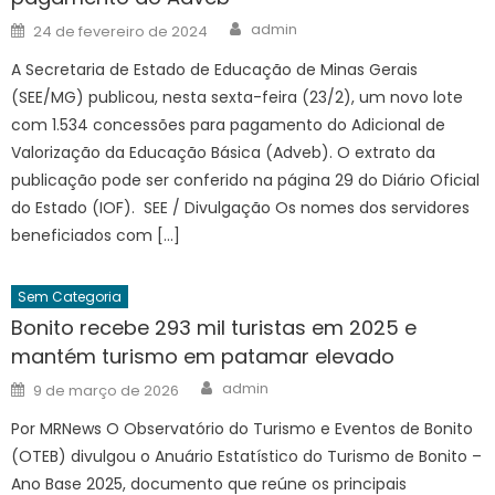
Author
Posted
admin
24 de fevereiro de 2024
on
A Secretaria de Estado de Educação de Minas Gerais
(SEE/MG) publicou, nesta sexta-feira (23/2), um novo lote
com 1.534 concessões para pagamento do Adicional de
Valorização da Educação Básica (Adveb). O extrato da
publicação pode ser conferido na página 29 do Diário Oficial
do Estado (IOF). SEE / Divulgação Os nomes dos servidores
beneficiados com […]
Sem Categoria
Bonito recebe 293 mil turistas em 2025 e
mantém turismo em patamar elevado
Author
Posted
admin
9 de março de 2026
on
Por MRNews O Observatório do Turismo e Eventos de Bonito
(OTEB) divulgou o Anuário Estatístico do Turismo de Bonito –
Ano Base 2025, documento que reúne os principais