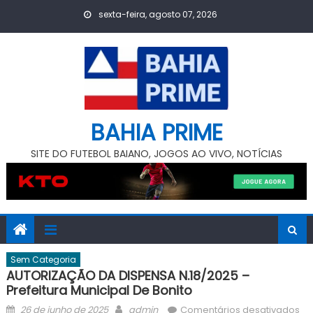
Skip
sexta-feira, agosto 07, 2026
to
content
BAHIA PRIME
SITE DO FUTEBOL BAIANO, JOGOS AO VIVO, NOTÍCIAS
Sem Categoria
AUTORIZAÇÃO DA DISPENSA N.18/2025 –
Prefeitura Municipal De Bonito
Posted
Author
e
26 de junho de 2025
admin
Comentários desativados