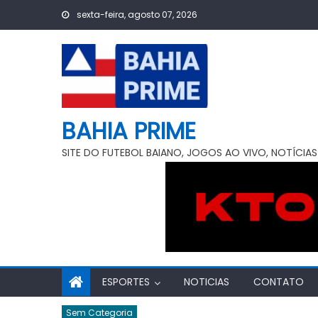
Skip
sexta-feira, agosto 07, 2026
to
content
BAHIA PRIME
SITE DO FUTEBOL BAIANO, JOGOS AO VIVO, NOTÍCIAS
ESPORTES
NOTICIAS
CONTATO
Sem Categoria