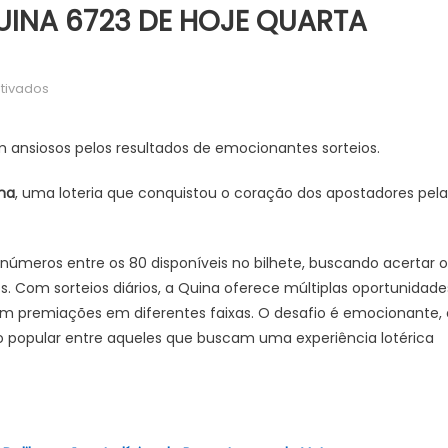
UINA 6723 DE HOJE QUARTA
em
tivados
RESULTADO
DO
m ansiosos pelos resultados de emocionantes sorteios.
SORTEIO
QUINA
na
, uma loteria que conquistou o coração dos apostadores pela
6723
DE
HOJE
 números entre os 80 disponíveis no bilhete, buscando acertar o
QUARTA
os. Com sorteios diários, a Quina oferece múltiplas oportunidade
(07/05)
em premiações em diferentes faixas. O desafio é emocionante, 
o popular entre aqueles que buscam uma experiência lotérica