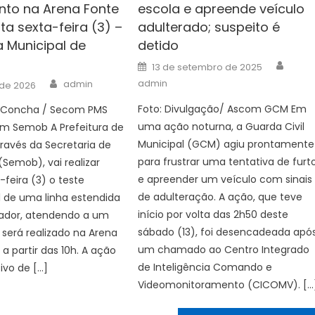
nto na Arena Fonte
escola e apreende veículo
ta sexta-feira (3) –
adulterado; suspeito é
a Municipal de
detido
Autho
Posted
13 de setembro de 2025
on
Author
admin
admin
l de 2026
Foto: Divulgação/ Ascom GCM Em
o Concha / Secom PMS
uma ação noturna, a Guarda Civil
om Semob A Prefeitura de
Municipal (GCM) agiu prontamente
través da Secretaria de
para frustrar uma tentativa de furt
(Semob), vai realizar
e apreender um veículo com sinais
-feira (3) o teste
de adulteração. A ação, que teve
 de uma linha estendida
início por volta das 2h50 deste
vador, atendendo a um
sábado (13), foi desencadeada apó
será realizado na Arena
um chamado ao Centro Integrado
 a partir das 10h. A ação
de Inteligência Comando e
ivo de […]
Videomonitoramento (CICOMV). […