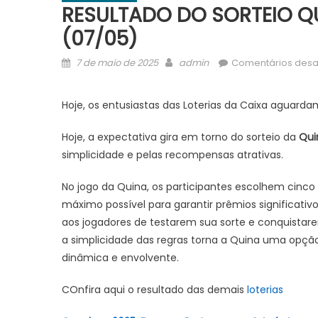
RESULTADO DO SORTEIO Q
(07/05)
Posted
Author
7 de maio de 2025
admin
Comentários desa
on
Hoje, os entusiastas das Loterias da Caixa aguarda
Hoje, a expectativa gira em torno do sorteio da
Qui
simplicidade e pelas recompensas atrativas.
No jogo da Quina, os participantes escolhem cinco
máximo possível para garantir prêmios significativ
aos jogadores de testarem sua sorte e conquistar
a simplicidade das regras torna a Quina uma opçã
dinâmica e envolvente.
COnfira aqui o resultado das demais
loterias