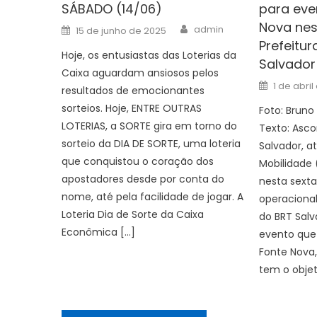
SÁBADO (14/06)
para eve
Nova nes
Author
Posted
admin
15 de junho de 2025
on
Prefeitur
Hoje, os entusiastas das Loterias da
Salvador
Caixa aguardam ansiosos pelos
Posted
1 de abri
resultados de emocionantes
on
sorteios. Hoje, ENTRE OUTRAS
Foto: Brun
LOTERIAS, a SORTE gira em torno do
Texto: Asc
sorteio da DIA DE SORTE, uma loteria
Salvador, a
que conquistou o coração dos
Mobilidade 
apostadores desde por conta do
nesta sexta
nome, até pela facilidade de jogar. A
operacional
Loteria Dia de Sorte da Caixa
do BRT Sal
Econômica […]
evento que 
Fonte Nova,
tem o objet