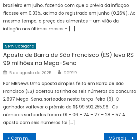
brasileiro em julho, fazendo com que a prévia da inflação
ficasse em 0,33%, acima do registrado em junho (0,26%). Ao
mesmo tempo, o preço dos alimentos – um vilão da
inflação nos últimos meses – […]
Sem Categoria
Aposta de Barra de São Francisco (ES) leva R$
99 milhões na Mega-Sena
Author
Posted
admin
5 de agosto de 2025
on
Por MRNews Uma aposta simples feita em Barra de São
Francisco (ES) acertou sozinha os seis números do concurso
2.897 Mega-Sena, sorteados nesta terça-feira (5). O
ganhador vai levar o prêmio de R$ 99.592.255,98. Os
números sorteados foram: 01 – 06 – 24 – 27 – 28 – 57 A
aposta com seis números foi […]
Navegação
Com mais de 3 mil clientes por dia, novo Porto das Sardinhas é entregue pela Prefeitura no Subúrbio – Prefeitura Municipal de Salvador
MS registra 3.285 casos confirmados de dengue – Agência de Noticias do Governo de Mato Grosso do Sul