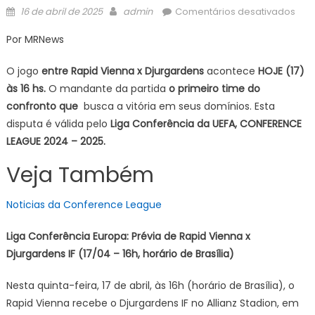
Posted
Author
em
16 de abril de 2025
admin
Comentários desativados
on
Rap
Por MRNews
Vie
x
O jogo
entre Rapid Vienna x Djurgardens
acontece
HOJE (17)
Dju
às 16 hs.
O mandante da partida
o primeiro time do
ASSI
confronto
que
busca a vitória em seus domínios. Esta
AO
disputa é válida pelo
Liga Conferência da UEFA, CONFERENCE
VIV
Liga
LEAGUE 2024 – 2025.
CON
Veja Também
UEF
2024
Noticias da Conference League
CON
LEA
Liga Conferência Europa: Prévia de Rapid Vienna x
HOJ
(17/
Djurgardens IF (17/04 – 16h, horário de Brasília)
PALP
Nesta quinta-feira, 17 de abril, às 16h (horário de Brasília), o
Rapid Vienna recebe o Djurgardens IF no Allianz Stadion, em