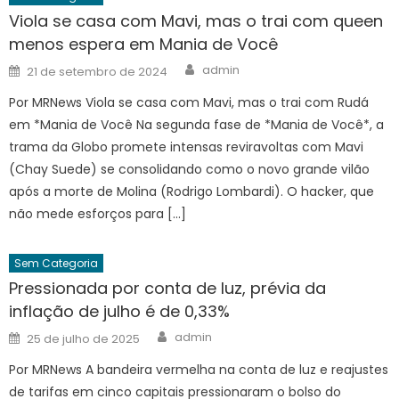
Viola se casa com Mavi, mas o trai com queen
menos espera em Mania de Você
Author
Posted
admin
21 de setembro de 2024
on
Por MRNews Viola se casa com Mavi, mas o trai com Rudá
em *Mania de Você Na segunda fase de *Mania de Você*, a
trama da Globo promete intensas reviravoltas com Mavi
(Chay Suede) se consolidando como o novo grande vilão
após a morte de Molina (Rodrigo Lombardi). O hacker, que
não mede esforços para […]
Sem Categoria
Pressionada por conta de luz, prévia da
inflação de julho é de 0,33%
Author
Posted
admin
25 de julho de 2025
on
Por MRNews A bandeira vermelha na conta de luz e reajustes
de tarifas em cinco capitais pressionaram o bolso do