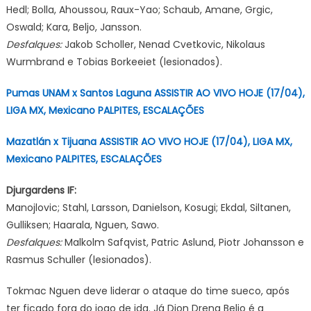
Hedl; Bolla, Ahoussou, Raux-Yao; Schaub, Amane, Grgic,
Oswald; Kara, Beljo, Jansson.
Desfalques:
Jakob Scholler, Nenad Cvetkovic, Nikolaus
Wurmbrand e Tobias Borkeeiet (lesionados).
Pumas UNAM x Santos Laguna ASSISTIR AO VIVO HOJE (17/04),
LIGA MX, Mexicano PALPITES, ESCALAÇÕES
Mazatlán x Tijuana ASSISTIR AO VIVO HOJE (17/04), LIGA MX,
Mexicano PALPITES, ESCALAÇÕES
Djurgardens IF:
Manojlovic; Stahl, Larsson, Danielson, Kosugi; Ekdal, Siltanen,
Gulliksen; Haarala, Nguen, Sawo.
Desfalques:
Malkolm Safqvist, Patric Aslund, Piotr Johansson e
Rasmus Schuller (lesionados).
Tokmac Nguen deve liderar o ataque do time sueco, após
ter ficado fora do jogo de ida. Já Dion Drena Beljo é a