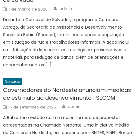
Author
Posted
admin
1 de março de 2025
on
Durante o Carnaval de Salvador, o programa Corra pro
Abraço, da Secretaria de Assistência e Desenvolvimento
Social da Bahia (Seades), intensifica o apoio à população
em situação de rua e trabalhadores informais. A ação inclui
a distribuição de kits com itens de higiene, preservativos e
materiais para redução de danos, além de orientações e
encaminhamentos […]
Noticias
Governadores do Nordeste anunciam medidas
de estímulo ao desenvolvimento | SECOM
Author
Posted
admin
17 de setembro de 2025
on
A Bahia foi o estado com o maior número de propostas
apresentadas na Chamada Nordeste, uma iniciativa inédita
do Consórcio Nordeste, em parceria com BNDES, FINEP, Banco