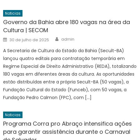
Noticias
Governo da Bahia abre 180 vagas na área da
Cultura | SECOM
Author
Posted
admin
30 de julho de 2025
on
A Secretaria de Cultura do Estado da Bahia (Secult-BA)
lançou quatro editais para contratação temporária em
Regime Especial de Direito Administrativo (REDA), totalizando
180 vagas em diferentes áreas da cultura. As oportunidades
estão distribuídas entre a própria Secult-BA (50 vagas), a
Fundação Cultural do Estado (Funceb), com 50 vagas, a
Fundação Pedro Calmon (FPC), com […]
Noticias
Programa Corra pro Abraço intensifica ações
para garantir assistência durante o Carnaval
de Salvador