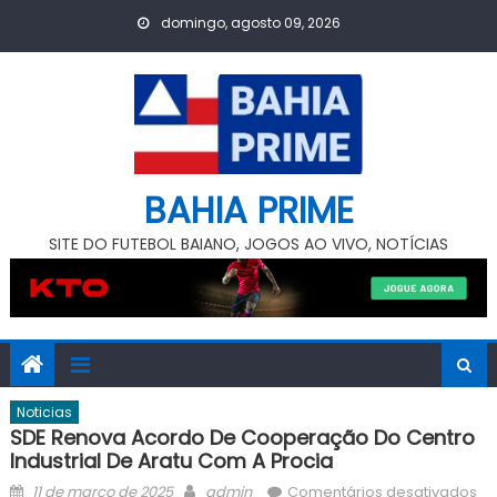
Skip
domingo, agosto 09, 2026
to
content
BAHIA PRIME
SITE DO FUTEBOL BAIANO, JOGOS AO VIVO, NOTÍCIAS
Noticias
SDE Renova Acordo De Cooperação Do Centro
Industrial De Aratu Com A Procia
Posted
Author
11 de março de 2025
admin
Comentários desativados