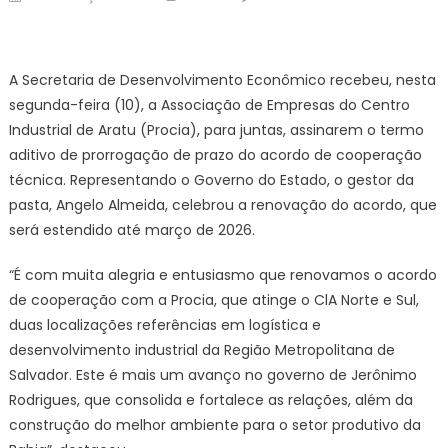
on
em
SDE
renova
A Secretaria de Desenvolvimento Econômico recebeu, nesta
acordo
segunda-feira (10), a Associação de Empresas do Centro
de
Industrial de Aratu (Procia), para juntas, assinarem o termo
cooperação
aditivo de prorrogação de prazo do acordo de cooperação
do
Centro
técnica. Representando o Governo do Estado, o gestor da
Industrial
pasta, Angelo Almeida, celebrou a renovação do acordo, que
de
será estendido até março de 2026.
Aratu
com
“É com muita alegria e entusiasmo que renovamos o acordo
a
de cooperação com a Procia, que atinge o ClA Norte e Sul,
Procia
duas localizações referências em logística e
desenvolvimento industrial da Região Metropolitana de
Salvador. Este é mais um avanço no governo de Jerônimo
Rodrigues, que consolida e fortalece as relações, além da
construção do melhor ambiente para o setor produtivo da