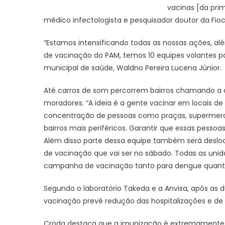
vacinas [da pri
médico infectologista e pesquisador doutor da Fioc
“Estamos intensificando todas as nossas ações, alé
de vacinação do PAM, temos 10 equipes volantes par
municipal de saúde, Waldno Pereira Lucena Júnior.
Até carros de som percorrem bairros chamando a
moradores. “A ideia é a gente vacinar em locais de
concentração de pessoas como praças, supermer
bairros mais periféricos. Garantir que essas pesso
Além disso parte dessa equipe também será desl
de vacinação que vai ser no sábado. Todas as unid
campanha de vacinação tanto para dengue quanto 
Segundo o laboratório Takeda e a Anvisa, após as 
vacinação prevê redução das hospitalizações e de
Croda destaca que a imunização é extremamente s