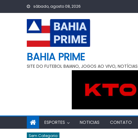
Skip
sábado, agosto 08, 2026
to
content
BAHIA PRIME
SITE DO FUTEBOL BAIANO, JOGOS AO VIVO, NOTÍCIAS
ESPORTES
NOTICIAS
CONTATO
Sem Categoria