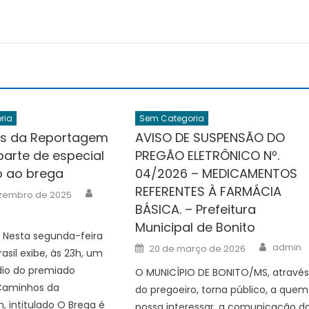
ria
Sem Categoria
s da Reportagem
AVISO DE SUSPENSÃO DO
parte de especial
PREGÃO ELETRÔNICO Nº.
 ao brega
04/2026 – MEDICAMENTOS
REFERENTES À FARMÁCIA
Author
zembro de 2025
BÁSICA. – Prefeitura
Municipal de Bonito
 Nesta segunda-feira
Author
Posted
admin
20 de março de 2026
rasil exibe, às 23h, um
on
dio do premiado
O MUNICÍPIO DE BONITO/MS, atravé
Caminhos da
do pregoeiro, torna público, a quem
 intitulado O Brega é
possa interessar, a comunicação d