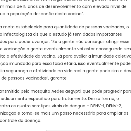
em mais de 15 anos de desenvolvimento com elevado nível de
que a população desconfie desta vacina”.
a meta estabelecida para quantidade de pessoas vacinadas, o
 infectologista diz que o estudo já tem dados importantes
dos para poder avançar. “Se a gente não conseguir atingir esse
de vacinação a gente eventualmente vai estar conseguindo sim
ito a efetividade da vacina. Já para avaliar a imunidade coletiv
ção imunizada para essa faixa etária, isso eventualmente pode
lia segurança e efetividade na vida real a gente pode sim e de
de pessoas vacinadas”, garante.
ansmitida pelo mosquito Aedes aegypti, que pode progredir par
medicamento específico para tratamento. Dessa forma, o
tra os quatro sorotipos virais da dengue – DENV-1, DENV-2,
ização e torna-se mais um passo necessário para ampliar as
 controle da doença.