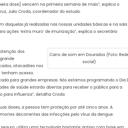
meira dose] vencem na primeira semana de maio”, explica o
ruz, Julio Croda, coordenador do estudo.
m daquelas já realizadas nas nossas unidades básicas e na sala
a ações ‘extra muro’ de imunização”, explica o secretário
 atenção dos
Carro de som em Dourados (Foto: Red
 grande
social)
cados, atacadões nos
as tenham acesso.
ocada para grandes empresas. Nós estamos programando o Dia 
ades de saúde estarão abertas para receber o público para a
para influenza”, detalha Croda.
duas doses, a pessoa tem proteção por até cinco anos. A
 mortes decorrentes das infecções pelo vírus da dengue.
egura, utiliza uma tecnologia bastante antiga com base em