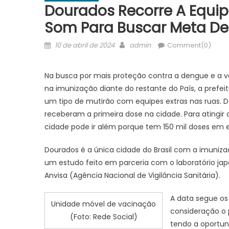
Dourados Recorre A Equipe
Som Para Buscar Meta De
Posted
Author
10 de abril de 2024
admin
Comment(0)
on
Na busca por mais proteção contra a dengue e a v
na imunização diante do restante do País, a prefei
um tipo de mutirão com equipes extras nas ruas. D
receberam a primeira dose na cidade. Para atingir
cidade pode ir além porque tem 150 mil doses em 
Dourados é a única cidade do Brasil com a imuniz
um estudo feito em parceria com o laboratório ja
Anvisa (Agência Nacional de Vigilância Sanitária).
A data segue os 
Unidade móvel de vacinação
consideração o 
(Foto: Rede Social)
tendo a oportun