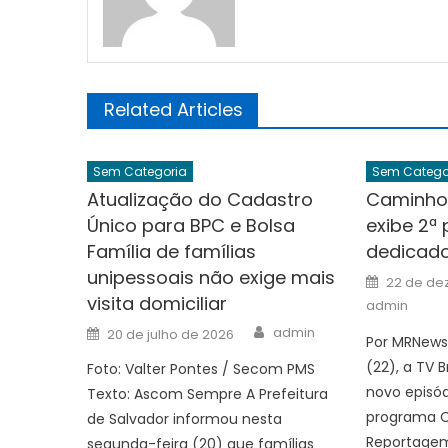
Related Articles
Sem Categoria
Sem Catego
Atualização do Cadastro
Caminho
Único para BPC e Bolsa
exibe 2ª 
Família de famílias
dedicado
unipessoais não exige mais
Posted
22 de de
on
visita domiciliar
admin
Author
Posted
admin
20 de julho de 2026
Por MRNews
on
(22), a TV B
Foto: Valter Pontes / Secom PMS
novo episó
Texto: Ascom Sempre A Prefeitura
programa 
de Salvador informou nesta
Reportagem,
segunda-feira (20) que famílias