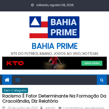
Skip
sábado, agosto 08, 2026
to
content
BAHIA PRIME
SITE DO FUTEBOL BAIANO, JOGOS AO VIVO, NOTÍCIAS
Sem Categoria
Racismo É Fator Determinante Na Formação Da
Cracolândia, Diz Relatório
Posted
Author
e
28 de junho de 2025
admin
Comentários desativados