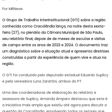
on
Ra
Por MRNews
é
fat
O Grupo de Trabalho Interinstitucional (GTI) sobre a região
de
conhecida como Cracolândia lança, na noite desta sexta-
na
feira (27), no plenário da Câmara Municipal de São Paulo,
fo
seu relatório final, depois de de meses de escutas e visitas
da
Cr
de campo entre os anos de 2023 e 2024. O documento traz
diz
um diagnóstico sobre a situação atual e apresenta diretrizes
rel
construídas a partir da experiência de quem vive e atua na
região.
O GTI foi conduzido pelo deputado estadual Eduardo Suplicy
e pela vereadora Luna Zarattini, ambos do PT.
Uma das coordenadoras de elaboração do relatório e
assessora de Suplicy, Amanda Amparo destacou que esta é
a iniciativa mais ampla que existiu até agora para discutir a
questão da Cracolândia, envolvendo todos os setores que