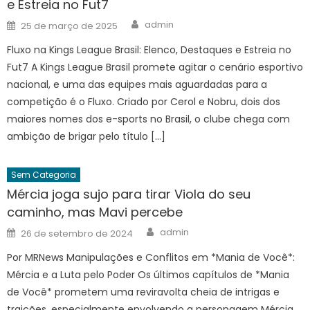
e Estreia no Fut7
Author
Posted
admin
25 de março de 2025
on
Fluxo na Kings League Brasil: Elenco, Destaques e Estreia no
Fut7 A Kings League Brasil promete agitar o cenário esportivo
nacional, e uma das equipes mais aguardadas para a
competição é o Fluxo. Criado por Cerol e Nobru, dois dos
maiores nomes dos e-sports no Brasil, o clube chega com
ambição de brigar pelo título […]
Sem Categoria
Mércia joga sujo para tirar Viola do seu
caminho, mas Mavi percebe
Author
Posted
admin
26 de setembro de 2024
on
Por MRNews Manipulações e Conflitos em *Mania de Você*:
Mércia e a Luta pelo Poder Os últimos capítulos de *Mania
de Você* prometem uma reviravolta cheia de intrigas e
traições, especialmente envolvendo a personagem Mércia,