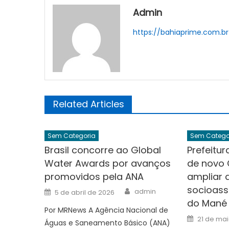
Admin
https://bahiaprime.com.br
Related Articles
Sem Categoria
Sem Catego
Brasil concorre ao Global
Prefeitur
Water Awards por avanços
de novo 
promovidos pela ANA
ampliar 
socioass
Author
Posted
admin
5 de abril de 2026
on
do Mané
Por MRNews A Agência Nacional de
Posted
21 de ma
Águas e Saneamento Básico (ANA)
on