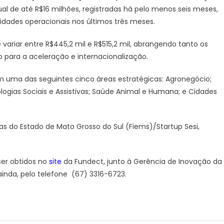
–
al de até R$16 milhões, registradas há pelo menos seis meses,
Agência
idades operacionais nos últimos três meses.
de
Noticias
ariar entre R$445,2 mil e R$515,2 mil, abrangendo tanto os
do
 para a aceleração e internacionalização.
Governo
de
 uma das seguintes cinco áreas estratégicas: Agronegócio;
Mato
logias Sociais e Assistivas; Saúde Animal e Humana; e Cidades
Grosso
do
Sul
ias do Estado de Mato Grosso do Sul (Fiems)/Startup Sesi,
ser obtidos no
site
da Fundect, junto à Gerência de Inovação da
ainda, pelo telefone (67) 3316-6723.