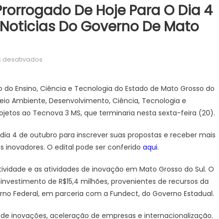
rorrogado De Hoje Para O Dia 4
 Noticias Do Governo De Mato
em
 desativados
Tecnova
3
do Ensino, Ciência e Tecnologia do Estado de Mato Grosso do
MS
eio Ambiente, Desenvolvimento, Ciência, Tecnologia e
tem
jetos ao Tecnova 3 MS, que terminaria nesta sexta-feira (20).
prazo
prorrogado
ia 4 de outubro para inscrever suas propostas e receber mais
de
s inovadores. O edital pode ser conferido
aqui
.
hoje
para
ividade e as atividades de inovação em Mato Grosso do Sul. O
o
nvestimento de R$15,4 milhões, provenientes de recursos da
dia
erno Federal, em parceria com a Fundect, do Governo Estadual.
4
de
 de inovações, aceleração de empresas e internacionalização.
outubro