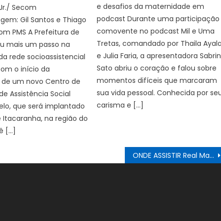
e desafios da maternidade em
 Jr./ Secom
podcast Durante uma participação
gem: Gil Santos e Thiago
comovente no podcast Mil e Uma
om PMS A Prefeitura de
Tretas, comandado por Thaila Ayal
eu mais um passo na
e Julia Faria, a apresentadora Sabri
a rede socioassistencial
Sato abriu o coração e falou sobre
om o início da
momentos difíceis que marcaram
 de um novo Centro de
sua vida pessoal. Conhecida por se
de Assistência Social
carisma e […]
lo, que será implantado
e Itacaranha, na região do
 […]
ONDE ASSISTIR Real Madrid x Espanyol AO VIVO, escalações e palpites Espanhol La Liga, HOJE (21/09)