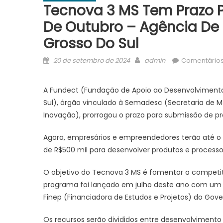
Tecnova 3 MS Tem Prazo P
De Outubro – Agência De
Grosso Do Sul
Posted
Author
20 de setembro de 2024
admin
Comentários
on
A Fundect (Fundação de Apoio ao Desenvolvimento 
Sul), órgão vinculado à Semadesc (Secretaria de M
Inovação), prorrogou o prazo para submissão de pro
Agora, empresários e empreendedores terão até o d
de R$500 mil para desenvolver produtos e processo
O objetivo do Tecnova 3 MS é fomentar a competit
programa foi lançado em julho deste ano com um i
Finep (Financiadora de Estudos e Projetos) do Gov
Os recursos serão divididos entre desenvolvimento