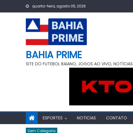
Skip
quarta-feira, agosto 05, 2026
to
content
BAHIA PRIME
SITE DO FUTEBOL BAIANO, JOGOS AO VIVO, NOTÍCIAS
ESPORTES
NOTICIAS
CONTATO
Sem Categoria