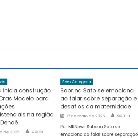
ria
Sem Categoria
a inicia construção
Sabrina Sato se emociona
Cras Modelo para
ao falar sobre separação e
ações
desafios da maternidade
istenciais na região
Author
Posted
admin
17 de maio de 2025
on
 Dendê
Por MRNews Sabrina Sato se
Author
admin
io de 2025
emociona ao falar sobre separaçã