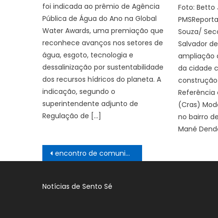
foi indicada ao prêmio de Agência
Foto: Betto
Pública de Água do Ano na Global
PMSReporta
Water Awards, uma premiação que
Souza/ Sec
reconhece avanços nos setores de
Salvador d
água, esgoto, tecnologia e
ampliação d
dessalinização por sustentabilidade
da cidade c
dos recursos hídricos do planeta. A
construção
indicação, segundo o
Referência 
superintendente adjunto de
(Cras) Mode
Regulação de […]
no bairro d
Mané Dendê
Navegação
encontro de comunicadores apresentou iniciativas da área que contribuem para um trânsito mais seguro – Agência de Noticias do Governo de Mato Grosso do Sul
de
Post
Notícias de Sento Sé